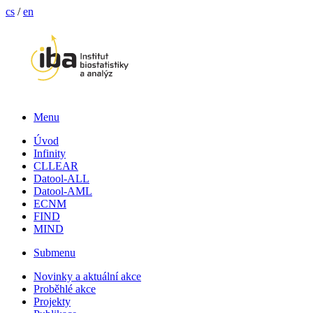
cs
/
en
Menu
Úvod
Infinity
CLLEAR
Datool-ALL
Datool-AML
ECNM
FIND
MIND
Submenu
Novinky a aktuální akce
Proběhlé akce
Projekty