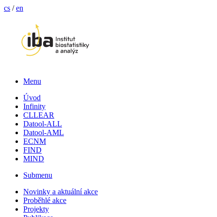
cs
/
en
Menu
Úvod
Infinity
CLLEAR
Datool-ALL
Datool-AML
ECNM
FIND
MIND
Submenu
Novinky a aktuální akce
Proběhlé akce
Projekty