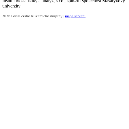
Institut biostatistiky a analýz, s.r.o., spin-off společnost Masarykovy
univerzity
2026 Portál české leukemické skupiny |
mapa serveru