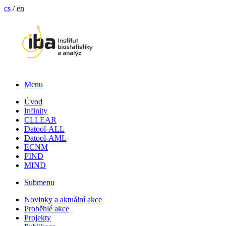
cs
/
en
Menu
Úvod
Infinity
CLLEAR
Datool-ALL
Datool-AML
ECNM
FIND
MIND
Submenu
Novinky a aktuální akce
Proběhlé akce
Projekty