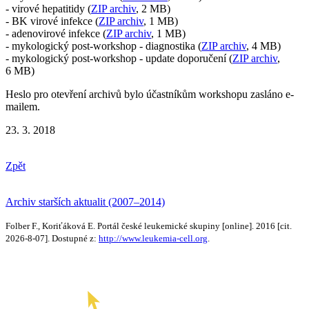
- virové hepatitidy (
ZIP archiv
, 2 MB)
- BK virové infekce (
ZIP archiv
, 1 MB)
- adenovirové infekce (
ZIP archiv
, 1 MB)
- mykologický post-workshop - diagnostika (
ZIP archiv
, 4 MB)
- mykologický post-workshop - update doporučení (
ZIP archiv
,
6 MB)
Heslo pro otevření archivů bylo účastníkům workshopu zasláno e-
mailem.
23. 3. 2018
Zpět
Archiv starších aktualit (2007–2014)
Folber F., Koriťáková E. Portál české leukemické skupiny [online]. 2016 [cit.
2026-8-07]. Dostupné z:
http://www.leukemia-cell.org
.