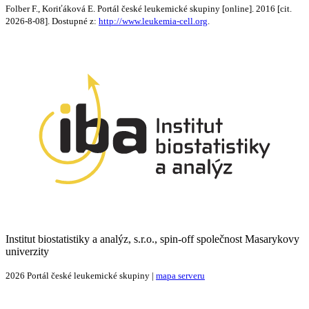
Folber F., Koriťáková E. Portál české leukemické skupiny [online]. 2016 [cit.
2026-8-08]. Dostupné z:
http://www.leukemia-cell.org
.
Institut biostatistiky a analýz, s.r.o., spin-off společnost Masarykovy
univerzity
2026 Portál české leukemické skupiny |
mapa serveru