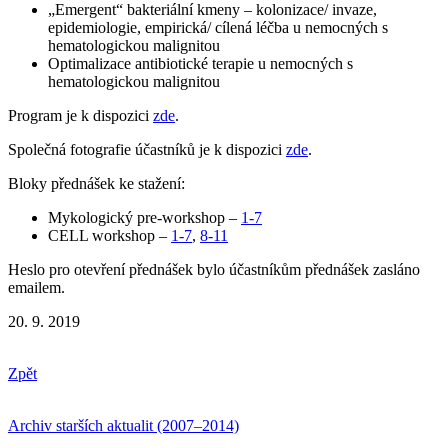
„Emergent“ bakteriální kmeny – kolonizace/ invaze,
epidemiologie, empirická/ cílená léčba u nemocných s
hematologickou malignitou
Optimalizace antibiotické terapie u nemocných s
hematologickou malignitou
Program je k dispozici
zde
.
Společná fotografie účastníků je k dispozici
zde
.
Bloky přednášek ke stažení:
Mykologický pre-workshop –
1-7
CELL workshop –
1-7
,
8-11
Heslo pro otevření přednášek bylo účastníkům přednášek zasláno
emailem.
20. 9. 2019
Zpět
Archiv starších aktualit (2007–2014)