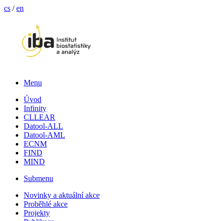
cs
/
en
Menu
Úvod
Infinity
CLLEAR
Datool-ALL
Datool-AML
ECNM
FIND
MIND
Submenu
Novinky a aktuální akce
Proběhlé akce
Projekty