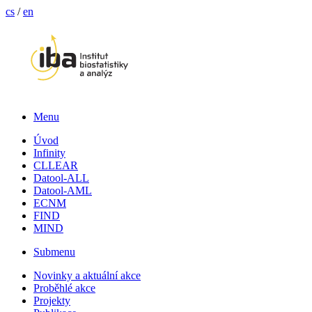
cs
/
en
Menu
Úvod
Infinity
CLLEAR
Datool-ALL
Datool-AML
ECNM
FIND
MIND
Submenu
Novinky a aktuální akce
Proběhlé akce
Projekty