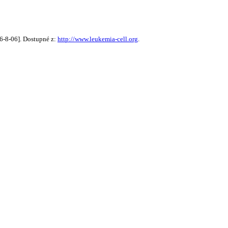
26-8-06]. Dostupné z:
http://www.leukemia-cell.org
.