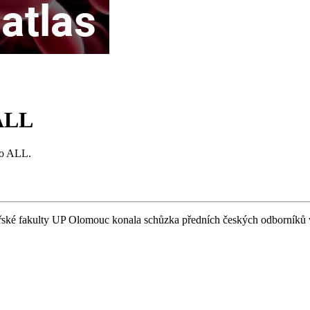
 ALL
ro ALL.
ské fakulty UP Olomouc konala schůzka předních českých odborníků věn