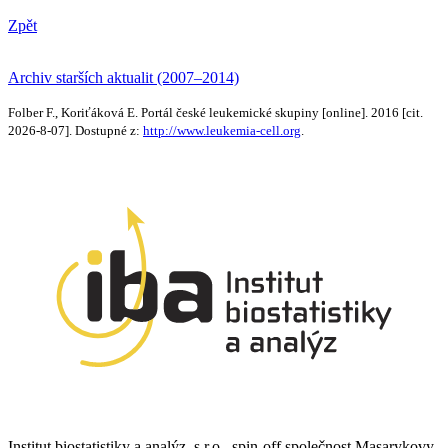
Zpět
Archiv starších aktualit (2007–2014)
Folber F., Koriťáková E. Portál české leukemické skupiny [online]. 2016 [cit.
2026-8-07]. Dostupné z:
http://www.leukemia-cell.org
.
Institut biostatistiky a analýz, s.r.o., spin-off společnost Masarykovy