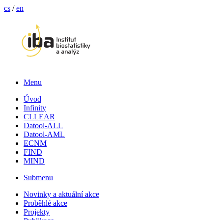
cs
/
en
Menu
Úvod
Infinity
CLLEAR
Datool-ALL
Datool-AML
ECNM
FIND
MIND
Submenu
Novinky a aktuální akce
Proběhlé akce
Projekty