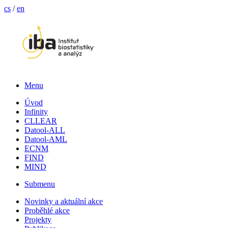
cs
/
en
Menu
Úvod
Infinity
CLLEAR
Datool-ALL
Datool-AML
ECNM
FIND
MIND
Submenu
Novinky a aktuální akce
Proběhlé akce
Projekty