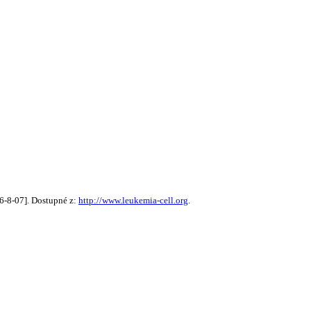
26-8-07]. Dostupné z:
http://www.leukemia-cell.org
.