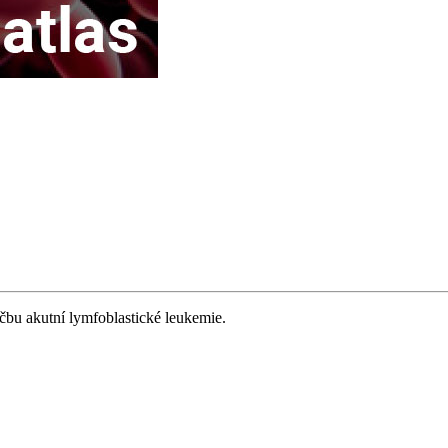
čbu akutní lymfoblastické leukemie.
i