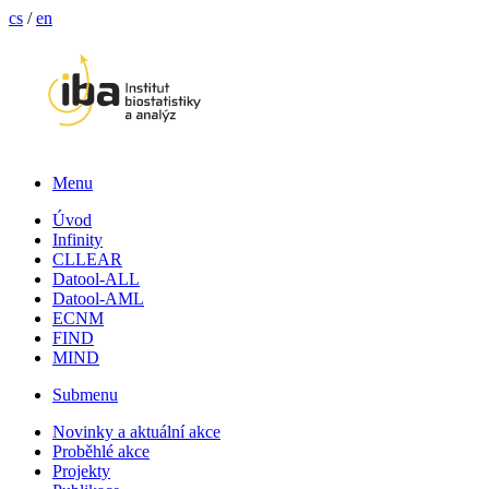
cs
/
en
Menu
Úvod
Infinity
CLLEAR
Datool-ALL
Datool-AML
ECNM
FIND
MIND
Submenu
Novinky a aktuální akce
Proběhlé akce
Projekty