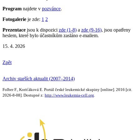
Program
najdete v
pozvánce
.
Fotogalerie
je zde:
1
2
Prezentace
jsou k dispozici
zde (1-8)
a
zde (9-16)
, jsou opatřeny
heslem, které bylo účastníkům zasláno e-mailem.
CELL2026
15. 4. 2026
Zpět
Archiv starších aktualit (2007–2014)
Folber F., Koriťáková E. Portál české leukemické skupiny [online]. 2016 [cit.
2026-8-08]. Dostupné z:
http://www.leukemia-cell.org
.