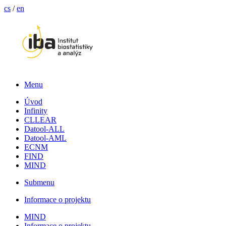
cs
/
en
Menu
Úvod
Infinity
CLLEAR
Datool-ALL
Datool-AML
ECNM
FIND
MIND
Submenu
Informace o projektu
MIND
Informace o projektu