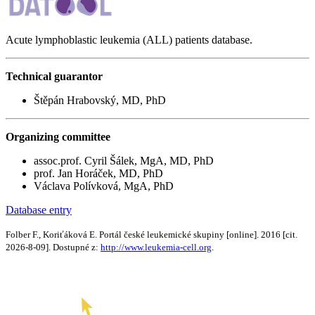
Acute lymphoblastic leukemia (ALL) patients database.
Technical guarantor
Štěpán Hrabovský, MD, PhD
Organizing committee
assoc.prof. Cyril Šálek, MgA, MD, PhD
prof. Jan Horáček, MD, PhD
Václava Polívková, MgA, PhD
Database entry
Folber F., Koriťáková E. Portál české leukemické skupiny [online]. 2016 [cit.
2026-8-09]. Dostupné z:
http://www.leukemia-cell.org
.