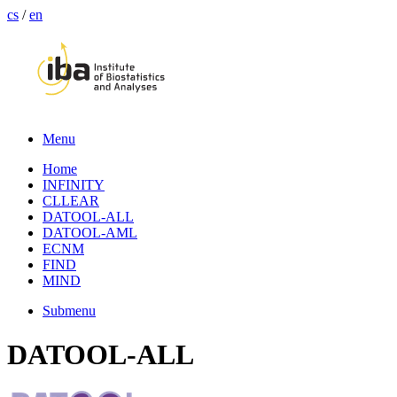
cs
/
en
Menu
Home
INFINITY
CLLEAR
DATOOL-ALL
DATOOL-AML
ECNM
FIND
MIND
Submenu
DATOOL-ALL