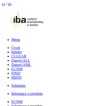
cs
/
en
Menu
Úvod
Infinity
CLLEAR
Datool-ALL
Datool-AML
ECNM
FIND
MIND
Submenu
Informace o projektu
ECNM
Informace o projektu