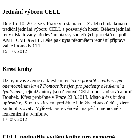
Jednání výboru CELL
Dne 15. 10. 2012 se v Praze v restauraci U Zlatého hada konalo
tradiční jednání výboru CELL a pozvaných hostů. Během jednání
byly diskutovány především otázky společných projektů na poli
AML, CML a ALL. Dále pak byla předmětem jednání příprava
valné hromady CELL.
15. 10. 2012
Křest knihy
Už nyní vás zveme na křest knihy
Jak si poradit s nádorovým
onemocněním krve? Pomocník nejen pro pacienty s leukemií a
lymfomem
, jejímiž autory jsou členové CELL doc. Janíková a prof.
Doubek. Křest proběhne v Praze 23.3.2013. Místo a čas budou
upřesněny. Spolu s křestem proběhne i dražba obrázků dětí, které
knihu ilustovaly. Výtěžek bude věnován na péči o nemocné s
leukemiemi a lymfomy.
17. 09. 2012
CELL podpořila vydání knihy pro nemocné