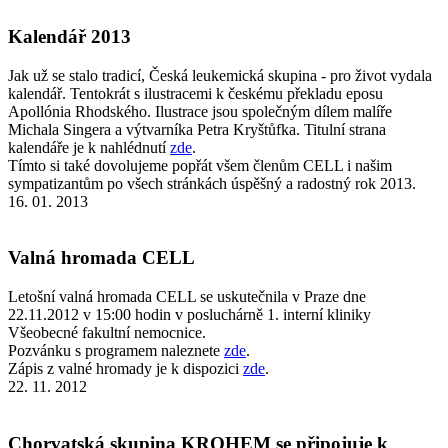
Kalendář 2013
Jak už se stalo tradicí, Česká leukemická skupina - pro život vydala
kalendář. Tentokrát s ilustracemi k českému překladu eposu
Apollónia Rhodského. Ilustrace jsou společným dílem malíře
Michala Singera a výtvarníka Petra Kryštůfka. Titulní strana
kalendáře je k nahlédnutí
zde
.
Tímto si také dovolujeme popřát všem členům CELL i našim
sympatizantům po všech stránkách úspěšný a radostný rok 2013.
16. 01. 2013
Valná hromada CELL
Letošní valná hromada CELL se uskutečnila v Praze dne
22.11.2012 v 15:00 hodin v posluchárně 1. interní kliniky
Všeobecné fakultní nemocnice.
Pozvánku s programem naleznete
zde
.
Zápis z valné hromady je k dispozici
zde
.
22. 11. 2012
Chorvatská skupina KROHEM se připojuje k