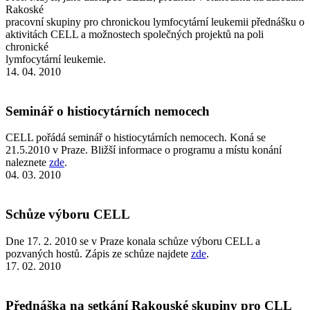
Rakoské
pracovní skupiny pro chronickou lymfocytární leukemii přednášku o
aktivitách CELL a možnostech společných projektů na poli
chronické
lymfocytární leukemie.
14. 04. 2010
Seminář o histiocytárních nemocech
CELL pořádá seminář o histiocytárních nemocech. Koná se
21.5.2010 v Praze. Bližší informace o programu a místu konání
naleznete
zde
.
04. 03. 2010
Schůze výboru CELL
Dne 17. 2. 2010 se v Praze konala schůze výboru CELL a
pozvaných hostů. Zápis ze schůze najdete
zde
.
17. 02. 2010
Přednáška na setkání Rakouské skupiny pro CLL