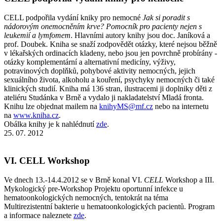
CELL podpořila vydání kniky pro nemocné
Jak si poradit s
nádorovým onemocněním krve? Pomocník pro pacienty nejen s
leukemií a lymfomem
. Hlavními autory knihy jsou doc. Janíková a
prof. Doubek. Kniha se snaží zodpovědět otázky, které nejsou běžně
v lékařských ordinacích kladeny, nebo jsou jen povrchně probírány -
otázky komplementární a alternativní medicíny, výživy,
potravinových doplňků, pohybové aktivity nemocných, jejich
sexuálního života, alkoholu a kouření, psychyky nemocných či také
klinických studií. Kniha má 136 stran, ilustracemi ji doplniky děti z
ateliéru Studánka v Brně a vydalo ji nakladatelství Mladá fronta.
Knihu lze objednat mailem na
knihyMS@mf.cz
nebo na internetu
na
www.kniha.cz
.
Obálka knihy je k nahlédnutí
zde
.
25. 07. 2012
VI. CELL Workshop
Ve dnech 13.-14.4.2012 se v Brně konal VI.
CELL
Workshop a III.
Mykologický pre-Workshop Projektu oportunní infekce u
hematoonkologických nemocných, tentokrát na téma
Multirezistentní bakterie u hematoonkologických pacientů. Program
a informace naleznete
zde
.