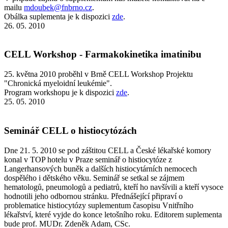
mailu
mdoubek@fnbrno.cz
.
Obálka suplementa je k dispozici
zde
.
26. 05. 2010
CELL Workshop - Farmakokinetika imatinibu
25. května 2010 proběhl v Brně CELL Workshop Projektu
"Chronická myeloidní leukémie".
Program workshopu je k dispozici
zde
.
25. 05. 2010
Seminář CELL o histiocytózách
Dne 21. 5. 2010 se pod záštitou CELL a České lékařské komory
konal v TOP hotelu v Praze seminář o histiocytóze z
Langerhansových buněk a dalších histiocytárních nemocech
dospělého i dětského věku. Seminář se setkal se zájmem
hematologů, pneumologů a pediatrů, kteří ho navšívili a kteří vysoce
hodnotili jeho odbornou stránku. Přednášející připraví o
problematice histiocytózy suplementum časopisu Vnitřního
lékařství, které vyjde do konce letošního roku. Editorem suplementa
bude prof. MUDr. Zdeněk Adam, CSc.