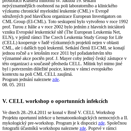
prostorách Kláštera minoritů sv. Jakuba 19. setkání
nejvýznamnějších osobností na poli laboratorního a klinického
výzkumu chronické myeloidní leukemie (CML) v Evropě
sdružených pod hlavičkou organizace European Investigators on
CML Group (EI-CML). Toto seskupení bylo vytvořeno v roce 1992
prof. Turou z Itálie a v roce 2002 bylo jedním z hlavních iniciátorů
vzniku Evropské leukemické sítě (The European Leukemia Net,
ELN), v jejímž rámci The Czech Leukemia Study Group for Life
(CELL) kooperuje v řadě výzkumných projektů nejen v oblasti
CML, ale i dalších typů leukemií. Setkání členů EI-CML se konají
jednou ročně a v letošním roce 2011 byl pořadatelstvím této
významné akce poctěn prof. J. Mayer coby jediný český zástupce v
této organizaci a současně předseda CELL. Mítink byl mimo jiné
byl i potvrzením důležité pozice, kterou v rámci evropského
kontextu na poli CML CELL zaujímá.
Program jednání naleznete
zde
.
08. 05. 2011
V. CELL workshop o oportunních infekcích
Ve dnech 28.-29.4.2011 se konal v Brně V. CELL Workshop
Projektu oportunní infekce u hematoonkologických nemocných a II.
mykologický pre-workshop. Program je k dispozici
zde
. Společnou
fotografii účastníků workshopu naleznete
zde
. Poprvé v rámci