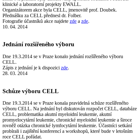
klinické a laboratorní projekty EWALL.
Organizátorem akce byla CELL, jmenovitě prof. Doubek.
Přednášku za CELL přednesl dr. Folber.
Fotografie účastníků akce najdete
zde
a
zde
.
10. 04. 2014
Jednání rozšířeného výboru
Dne 19.3.2014 se v Praze konalo jednání rozšířeného výboru
CELL.
Zápis z jednání je k dispozici
zde
.
28. 03. 2014
Schůze výboru CELL
Dne 19.3.2014 se v Praze konala pravidelná schůze rozšířeného
výboru CELL. Na jednání byl diskutován rozpočet CELL, databáze
CELL, problematika akutní myeloidní leukemie, akutní
promyelocytární leukemie, chronické myeloidní leukemie a široce
rovněž otázka chronické lymfocytární leukemie. Účastníci setkání
probírali i zajištění konferencí a workshopů, které bude v letošním
roce CELL pořádat.