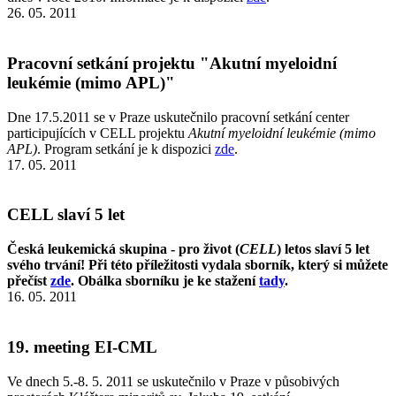
26. 05. 2011
Pracovní setkání projektu "Akutní myeloidní
leukémie (mimo APL)"
Dne 17.5.2011 se v Praze uskutečnilo pracovní setkání center
participujících v CELL projektu
Akutní myeloidní leukémie (mimo
APL)
. Program setkání je k dispozici
zde
.
17. 05. 2011
CELL slaví 5 let
Česká leukemická skupina - pro život (
CELL
) letos slaví 5 let
svého trvání! Při této příležitosti vydala sborník, který si můžete
přečíst
zde
. Obálka sborníku je ke stažení
tady
.
16. 05. 2011
19. meeting EI-CML
Ve dnech 5.-8. 5. 2011 se uskutečnilo v Praze v působivých