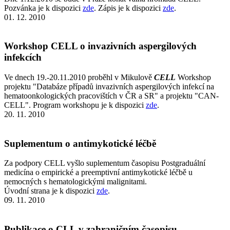
Pozvánka je k dispozici
zde
. Zápis je k dispozici
zde
.
01. 12. 2010
Workshop CELL o invazivních aspergilových
infekcích
Ve dnech 19.-20.11.2010 proběhl v Mikulově
CELL
Workshop
projektu "Databáze případů invazivních aspergilových infekcí na
hematoonkologických pracovištích v ČR a SR" a projektu "CAN-
CELL". Program workshopu je k dispozici
zde
.
20. 11. 2010
Suplementum o antimykotické léčbě
Za podpory CELL vyšlo suplementum časopisu Postgraduální
medicína o empirické a preemptivní antimykotické léčbě u
nemocných s hematologickými malignitami.
Úvodní strana je k dispozici
zde
.
09. 11. 2010
Publikace o CLL v zahraničním časopisu