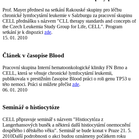
Prof. Mayer přednesl na setkání Rakouské skupiny pro léčbu
chronické lymfocytární leukemie v Salzburgu za pracovní skupinu
CELL přednášku s názvem "CLL therapy standards and concepts of
the Czech Leukemia Study Group for Life, CELL". Program
setkání je k dispozici
zde
.
15. 01. 2010
Článek v časopise Blood
Pracovní skupina Interní hematoonkologické kliniky FN Brno a
CELL, která se věnuje chronické lymfocytární leukemii,
publikovala v prestižním časopise Blood práci o roli genu TP53 u
této nemoci. Práci si můžete přečíst
zde
.
06. 01. 2010
Seminář o histiocytóze
CELL připravuje seminář s názvem "Histiocytóza z
Langerhansových buněk a některá další histiocytární onemocnění
dospělého i dětského věku". Seminář se bude konat v Praze 21. 5.
2010Další podrobnosti o akci budou oznámeny počátkem roku