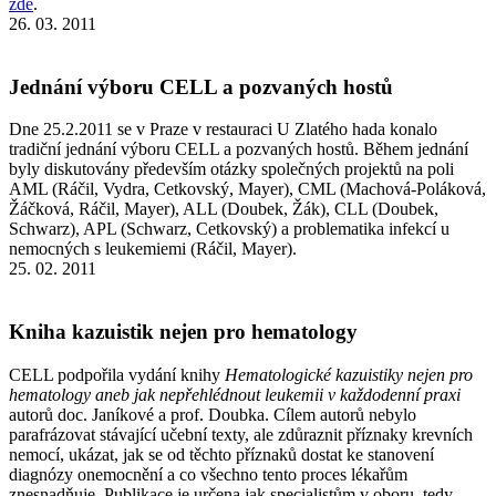
zde
.
26. 03. 2011
Jednání výboru CELL a pozvaných hostů
Dne 25.2.2011 se v Praze v restauraci U Zlatého hada konalo
tradiční jednání výboru CELL a pozvaných hostů. Během jednání
byly diskutovány především otázky společných projektů na poli
AML (Ráčil, Vydra, Cetkovský, Mayer), CML (Machová-Poláková,
Žáčková, Ráčil, Mayer), ALL (Doubek, Žák), CLL (Doubek,
Schwarz), APL (Schwarz, Cetkovský) a problematika infekcí u
nemocných s leukemiemi (Ráčil, Mayer).
25. 02. 2011
Kniha kazuistik nejen pro hematology
CELL podpořila vydání knihy
Hematologické kazuistiky nejen pro
hematology aneb jak nepřehlédnout leukemii v každodenní praxi
autorů doc. Janíkové a prof. Doubka. Cílem autorů nebylo
parafrázovat stávající učební texty, ale zdůraznit příznaky krevních
nemocí, ukázat, jak se od těchto příznaků dostat ke stanovení
diagnózy onemocnění a co všechno tento proces lékařům
znesnadňuje. Publikace je určena jak specialistům v oboru, tedy