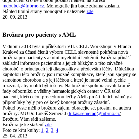
doporučení si o ně mohou požádat mailem na adresu
mdoubek@fnbrno.cz
. Monografie jim bude zdrama zaslána.
Náhled titulní strany monografie naleznete
zde
.
20. 09. 2013
Brožura pro pacienty s AML
V dubnu 2013 byla u příležitosti VII. CELL Workshopu v Hradci
Králové za účasti členů výboru CELL slavnostně pokřtěna nová
brožura pro pacienty s akutní myeloidní leukémií. Brožura přináší
základní informace pacientům a jejich blízkým o této závažné
chorobě, o principech její diagnostiky a především léčby. Důležitou
kapitolou této brožury jsou možné komplikace, které jsou spojeny se
samotnou chorobou a s její léčbou a které je nutné velmi rychle
rozeznat, aby mohli být řešeny. Na brožuře spolupracovali kromě
řady odborníků z většiny hematologických center v ČR také
pacienti, kteří celou procedurou léčby AML prošli. Jejich náměty a
připomínky byly pro celkový koncept brožury zásadní.
Pokud byste měli o brožuru zájem, obracejte se, prosím, na autora
brožury: MUDr. Lukáš Semerád (
lukas.semerad@fnbrno.cz
).
Brožuru Vám rádi zašleme.
Brožura je ke stažení
zde
.
Foto ze křtu knihy:
1
,
2
,
3
,
4
.
25. 04. 2013