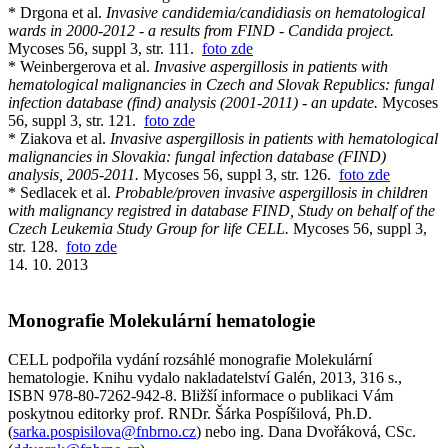
* Drgona et al.
Invasive candidemia/candidiasis on hematological
wards in 2000-2012 - a results from FIND - Candida project.
Mycoses 56, suppl 3, str. 111.
foto zde
* Weinbergerova et al.
Invasive aspergillosis in patients with
hematological malignancies in Czech and Slovak Republics: fungal
infection database (find) analysis (2001-2011) - an update.
Mycoses
56, suppl 3, str. 121.
foto zde
* Ziakova et al.
Invasive aspergillosis in patients with hematological
malignancies in Slovakia: fungal infection database (FIND)
analysis, 2005-2011.
Mycoses 56, suppl 3, str. 126.
foto zde
* Sedlacek et al.
Probable/proven invasive aspergillosis in children
with malignancy registred in database FIND, Study on behalf of the
Czech Leukemia Study Group for life CELL.
Mycoses 56, suppl 3,
str. 128.
foto zde
14. 10. 2013
Monografie Molekulární hematologie
CELL podpořila vydání rozsáhlé monografie Molekulární
hematologie. Knihu vydalo nakladatelství Galén, 2013, 316 s.,
ISBN 978-80-7262-942-8. Bližší informace o publikaci Vám
poskytnou editorky prof. RNDr. Šárka Pospíšilová, Ph.D.
(
sarka.pospisilova@fnbrno.cz
) nebo ing. Dana Dvořáková, CSc.