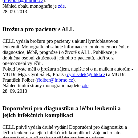
(
ddvorak@fnbrno.cz
).
Náhled obalu monografie je
zde
.
28. 09. 2013
Brožura pro pacienty s ALL
CELL vydala brožuru pro pacienty s akutní lymfoblastovou
leukemií. Monografie obsahuje informace o tomto onemocnění, o
diagnostice, léčbě, prognóze i o životě s ALL. Publikace je
doplněna osobní zkušeností jednoho z pacientů, kteří se z
onemocnění vyléčili.
Pokud byste měli o brožuru zájem, napište si o ni mailem autorům -
MUDr. Mgr. Cyril Šálek, Ph.D. (
cyril.salek@uhkt.cz
) a MUDr.
František Folber (
ffolber@fnbrno.cz
).
Náhled titulní strany monografie najdete
zde
.
28. 09. 2013
Doporučení pro diagnostiku a léčbu leukemií a
jejich infekčních komplikací
CELL právě vydala druhé vydání Doporučení pro diagnostiku a
léčbu leukemií a jejich infekčních komplikací. Zájemci o tato