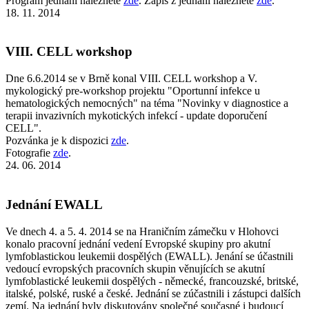
Program jednání naleznete
zde
. Zápis z jednání naleznete
zde
.
18. 11. 2014
VIII. CELL workshop
Dne 6.6.2014 se v Brně konal VIII. CELL workshop a V.
mykologický pre-workshop projektu "Oportunní infekce u
hematologických nemocných" na téma "Novinky v diagnostice a
terapii invazivních mykotických infekcí - update doporučení
CELL".
Pozvánka je k dispozici
zde
.
Fotografie
zde
.
24. 06. 2014
Jednání EWALL
Ve dnech 4. a 5. 4. 2014 se na Hraničním zámečku v Hlohovci
konalo pracovní jednání vedení Evropské skupiny pro akutní
lymfoblastickou leukemii dospělých (EWALL). Jenání se účastnili
vedoucí evropských pracovních skupin věnujících se akutní
lymfoblastické leukemii dospělých - německé, francouzské, britské,
italské, polské, ruské a české. Jednání se zúčastnili i zástupci dalších
zemí. Na jednání byly diskutovány společné současné i budoucí