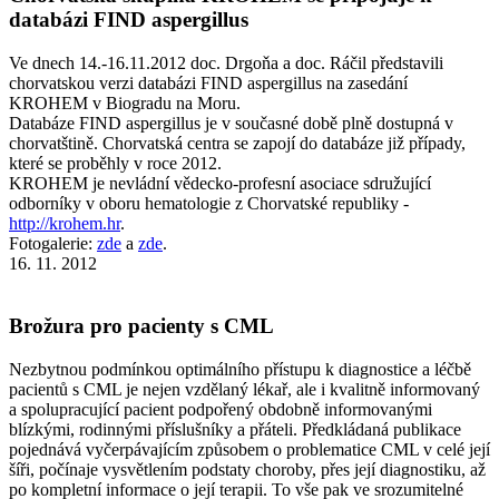
databázi FIND aspergillus
Ve dnech 14.-16.11.2012 doc. Drgoňa a doc. Ráčil představili
chorvatskou verzi databázi FIND aspergillus na zasedání
KROHEM v Biogradu na Moru.
Databáze FIND aspergillus je v současné době plně dostupná v
chorvatštině. Chorvatská centra se zapojí do databáze již případy,
které se proběhly v roce 2012.
KROHEM je nevládní vědecko-profesní asociace sdružující
odborníky v oboru hematologie z Chorvatské republiky -
http://krohem.hr
.
Fotogalerie:
zde
a
zde
.
16. 11. 2012
Brožura pro pacienty s CML
Nezbytnou podmínkou optimálního přístupu k diagnostice a léčbě
pacientů s CML je nejen vzdělaný lékař, ale i kvalitně informovaný
a spolupracující pacient podpořený obdobně informovanými
blízkými, rodinnými příslušníky a přáteli. Předkládaná publikace
pojednává vyčerpávajícím způsobem o problematice CML v celé její
šíři, počínaje vysvětlením podstaty choroby, přes její diagnostiku, až
po kompletní informace o její terapii. To vše pak ve srozumitelné