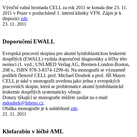
Výroční valná hromada CELL za rok 2011 se konala dne 23. 11.
2011 v Praze v posluchárně 1. interní kliniky VFN. Zápis je k
dispozici
zde
.
23. 11. 2011
Doporučení EWALL
Evropská pracovní skupina pro akutní lymfoblastickou leukemii
dospělých (EWALL) vydala doporučení diagnostiky a léčby této
nemoci (1. vyd., UNI-MED Verlag AG, Bremen-London-Boston,
208 s., ISBN 978-3-8374-1299-4). Na monografii se významně
podíleli členové CELL prof. Michael Doubek a prof. Jiří Mayer.
CELL je také v monografii uvedena jako jedna z evropských
pracovních skupin, která se problematice akutní lymfoblastické
leukemie dospělých systematicky věnuje.
Dotazy týkající se monografie můžete zasílat na e-mail
mdoubek@fnbrno.cz
.
Obálka monografie je k nahlédnutí
zde
.
21. 11. 2011
Klofarabin v léčbě AML