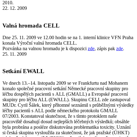
2010.
22. 12. 2009
Valná hromada CELL
Dne 25. 11. 2009 ve 12.00 hodin se na 1. interní klinice VFN Praha
konala Výroční valná hromada CELL.
Pozvánka na valnou hromadu je k dispozici
zde
, zápis pak
zde
.
25. 11. 2009
Setkání EWALL
Ve dnech 13.–14. listopadu 2009 se ve Frankfurtu nad Mohanem
konalo společné pracovní setkání Německé pracovní skupiny pro
léčbu dospělých pacientů s ALL (GMALL) a Evropské pracovní
skupiny pro léčbu ALL (EWALL). Skupinu CELL zde zastupoval
MUDr. Cyril Šálek, který přítomné seznámil s průběžnými výsledky
léčby pacientů s ALL podle německého protokolu GMALL
07/2003. Konstatoval skutečnost, že s tímto protoklem naše
pracoviště dosahují dosud nejlepších léčebných výsledků; obsáhle
byla probrána a posléze diskutována problematika toxicity. Uznání
si česká skupina vysloužila za skutečnost, že jak pražské (ÚHKT)