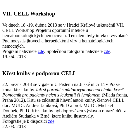
VII. CELL Workshop
Ve dnech 18.-19. dubna 2013 se v Hradci Králové uskutečnil VII.
CELL Workshop Projektu oportunní infekce u
hematoonkologických nemocných. Tématem byly infekce vyvolané
Pnemocystis jiroveci a herpetickými viry u hematologických
nemocných.
Program naleznete
zde
. Společnou fotografii naleznete
zde
.
19. 04. 2013
Křest knihy s podporou CELL
22. března 2013 se v galerii U Prstenu na Jilské ulici 14 v Praze
konal křest knihy
Jak si poradit s nádorovým onemocněním krve?
Pomocník pro pacienty nejen s leukemií či lymfomem
(Mladá fronta,
Praha 2012). Křtu se zúčastnili hlavní autoři knihy, členové CELL
doc. MUDr. Andrea Janíková, Ph.D a prof. MUDr. Michael
Doubek, Ph.D. Křest knihy byl doprovázen výstavou obrazů dětí z
Ateliéru Studánka v Brně, které knihu ilustrovaly.
Fotografie je k dispozici
zde
.
22. 03. 2013