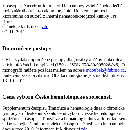
V časopise American Journal of Hematology vyšel článek o léčbě
molekulárního relapsu akutní myeloidní leukemie pomocí
klofarabinu od autorů z Interní hematoonkologické kliniky FN
Brno.
Článek je k dispozici
zde
.
07. 11. 2011
Doporučené postupy
CELL vydala doporučené postupy diagnostiky a léčby leukemií a
jejich infekčních komplikací (150 s., ISBN 978-80-905028-2-6). O
monografii můžete požádat mailem na adrese
mdoubek@fnbrno.cz
,
bude vám zaslána zdarma. Obálka monografie je k nahlédnutí
zde
.
13. 10. 2011
Cena výboru České hematologické společnosti
Supplementum časopisu Transfuze a hematologie dnes o chronické
lymfocytární leukemii získalo cenu výboru České hematologické
společnosti, časopisu Transfuze a hematologie dnes a firmy Janssen-
Cilag za nejlepší odborné sdělení časopisu Transfuze a hematologie
dnes v roce 2010. Informace je k dispozici
zde
.