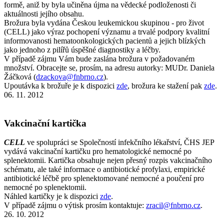
formě, aniž by byla učiněna újma na vědecké podloženosti či
aktuálnosti jejího obsahu.
Brožura byla vydána Českou leukemickou skupinou - pro život
(CELL) jako výraz pochopení významu a trvalé podpory kvalitní
informovanosti hematoonkologických pacientů a jejich blízkých
jako jednoho z pilířů úspěšné diagnostiky a léčby.
V případě zájmu Vám bude zaslána brožura v požadovaném
množství. Obracejte se, prosím, na adresu autorky: MUDr. Daniela
Žáčková (
dzackova@fnbrno.cz
).
Upoutávka k brožuře je k dispozici
zde
, brožura ke stažení pak
zde
.
06. 11. 2012
Vakcinační kartička
CELL
ve spolupráci se Společností infekčního lékařství, ČHS JEP
vydává vakcinační kartičku pro hematologické nemocné po
splenektomii. Kartička obsahuje nejen přesný rozpis vakcinačního
schématu, ale také informace o antibiotické profylaxi, empirické
antibiotické léčbě pro splenektomované nemocné a poučení pro
nemocné po splenektomii.
Náhled kartičky je k dispozici
zde
.
V případě zájmu o výtisk prosím kontaktuje:
zracil@fnbrno.cz
.
26. 10. 2012