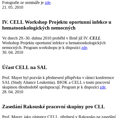
Fotografie ze semináře je
zde
.
21. 05. 2010
IV. CELL Workshop Projektu oportunní infekce u
hematoonkologických nemocných
Ve dnech 29.-30. dubna 2010 proběhl v Brně již IV.
CELL
Workshop Projektu oportunní infekce u hematoonkologických
nemocných. Program workshopu je k dispozici
zde
.
30. 04. 2010
Účast CELL na SAL
Prof. Mayer byl pozván k přednesení příspěvku v rámci konference
SAL (Study Aliance Leukemia). IHOK a CELL s touto pracovní
skupinou dlouhodobě spolupracují. Program je k dispozici
zde
.
28. 04. 2010
Zasedání Rakouské pracovní skupiny pro CLL
Prof. Mayer, jako zástupce CELL, přednesl v Rakousku na zasedání