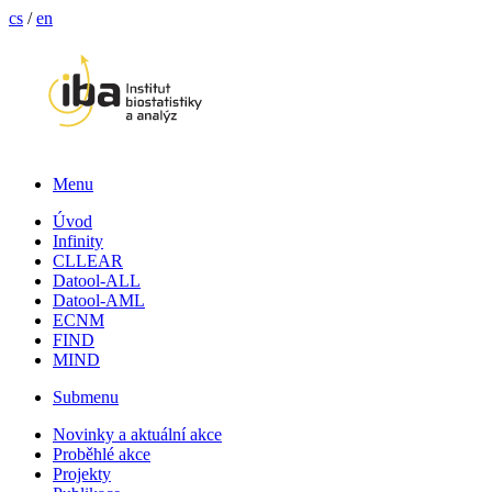
cs
/
en
Menu
Úvod
Infinity
CLLEAR
Datool-ALL
Datool-AML
ECNM
FIND
MIND
Submenu
Novinky a aktuální akce
Proběhlé akce
Projekty