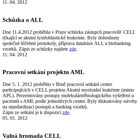
11. 04. 2012
Schůzka o ALL
Dne 11.4.2012 proběhla v Praze schůzka zástupců pracovišť
CELL
týkající se akutní lymfoblastické leukemie. Byly dohodnuty
společné léčebné protokoly, příprava databáze ALL a biobanking
vzorků. Zápis ze schůzky najdete
zde
.
11. 04. 2012
Pracovní setkání projektu AML
Dne 5. 1. 2012 proběhlo v Brně pracovní setkání center
participujících v CELL projektu Akutní myeloidní leukémie (mimo
APL). Prezentovány postupy molekulárněbiologického vyšetření u
pacientů s AML podle jednotlivých center. Byly diskutovány návrhy
na standardizaci postupů a banking vzorků.
Zápis ze setkání je k dispozici
zde
.
05. 01. 2012
Valná hromada CELL