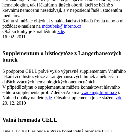
hematologům, tak i lékařům z jiných oborů, kteří se běžně s
krevními nemocemi nesetkávají, a v neposlední řadě i studentům
medicíny.
Knihu si můžete objednat v nakladatelství Mladá fronta nebo o ni
požádat e-mailem na
mdoubek@fnbrno.cz
.
Obálka knihy je k nahlédnutí
zde
.
16. 02. 2011
Supplementum o histiocytóze z Langerhansových
buněk
S podporou CELL právě vyšlo výpravné supplementum Vnitřního
lékařství o histiocytóze z Langerhansových buněk a některých
dalších vzácných hematologických onemocněních.
V přípědě zájmu o supplementum můžete kontaktovat hlavního
editora supplementa prof. Zdeňka Adama (
z.adam@fnbrno.cz
).
Náhled obálky najdete
zde
. Obsah supplementa je ke stažení
zde
.
20. 12. 2010
Valná hromada CELL
Dne 1.12.2010 se bude v Praze konat valná hromada CELL.