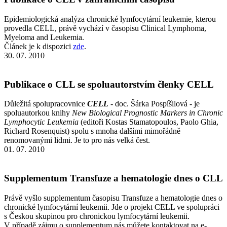
Epidemiologická analýza chronické lymfocytární leukemie, kterou
provedla CELL, právě vychází v časopisu Clinical Lymphoma,
Myeloma and Leukemia.
Článek je k dispozici
zde
.
30. 07. 2010
Publikace o CLL se spoluautorstvím členky CELL
Důležitá spolupracovnice
CELL
- doc. Šárka Pospíšilová - je
spoluautorkou knihy
New Biological Prognostic Markers in Chronic
Lymphocytic Leukemia
(editoři Kostas Stamatopoulos, Paolo Ghia,
Richard Rosenquist) spolu s mnoha dalšími mimořádně
renomovanými lidmi. Je to pro nás velká čest.
01. 07. 2010
Supplementum Transfuze a hematologie dnes o CLL
Právě vyšlo supplementum časopisu Transfuze a hematologie dnes o
chronické lymfocytární leukemii. Jde o projekt CELL ve spolupráci
s Českou skupinou pro chronickou lymfocytární leukemii.
V případě zájmu o supplementum nás můžete kontaktovat na e-