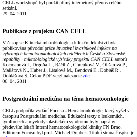
CELL workshopů byl použit přímý internetový přenos celého
setkání.
29. 04. 2011
Publikace z projektu CAN CELL
V časopise Klinická mikrobiologie a infekční lékařství byla
publikována původní práce
Invazivní kvasinkové infekce na
vybraných hematoonkologických odděleních České a Slovenské
republiky - mikrobiologické výsledky projektu CAN CELL
autorů
Kocmanová I., Drgoňa L., Ráčil Z., Chrenková V., Olišarová P.,
Mallátová N., Haber J., Lisalová M., Bendová E., Dobiáš R.,
Dobiášová S. Celou PDF verzi naleznete
zde
.
06. 04. 2011
Postgraduální medicína na téma hematoonkologie
CELL podpořila vydání Focusu - Hematoonkologie, který vyšel v
časopisu Postgraduální medicína. Edukační texty o leukemiích,
lymfomech a myelodysplastickém syndromu byly napsány
především lékaři Interní hematoonkologické kliniky FN Brno.
Editorem Focusu byl prof. Michael Doubek. Titulní strana časpisu je