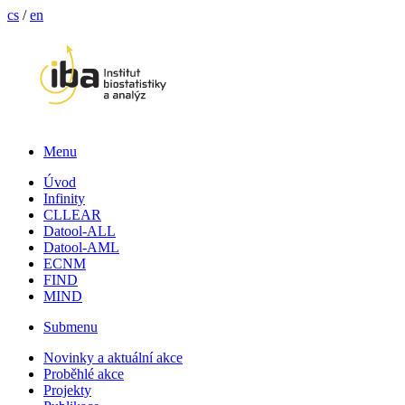
cs
/
en
Menu
Úvod
Infinity
CLLEAR
Datool-ALL
Datool-AML
ECNM
FIND
MIND
Submenu
Novinky a aktuální akce
Proběhlé akce
Projekty