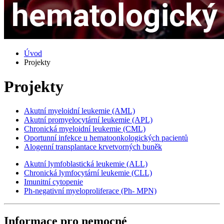
Úvod
Projekty
Projekty
Akutní myeloidní leukemie (AML)
Akutní promyelocytární leukemie (APL)
Chronická myeloidní leukemie (CML)
Oportunní infekce u hematoonkologických pacientů
Alogenní transplantace krvetvorných buněk
Akutní lymfoblastická leukemie (ALL)
Chronická lymfocytární leukemie (CLL)
Imunitní cytopenie
Ph-negativní myeloproliferace (Ph- MPN)
Informace pro nemocné