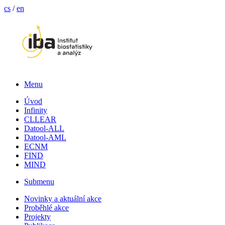
cs
/
en
Menu
Úvod
Infinity
CLLEAR
Datool-ALL
Datool-AML
ECNM
FIND
MIND
Submenu
Novinky a aktuální akce
Proběhlé akce
Projekty