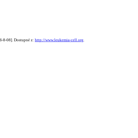
26-8-08]. Dostupné z:
http://www.leukemia-cell.org
.