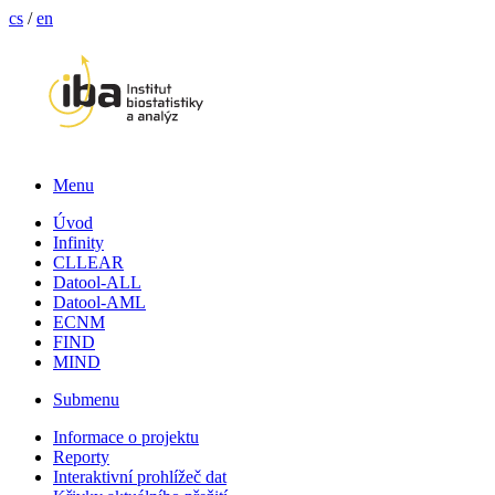
cs
/
en
Menu
Úvod
Infinity
CLLEAR
Datool-ALL
Datool-AML
ECNM
FIND
MIND
Submenu
Informace o projektu
Reporty
Interaktivní prohlížeč dat