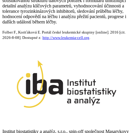
sofistikovanou strukturu datových položek i formulářů umožňující
detailní analýzu klíčových parametrů, vyhodnocování účinnosti a
tolerance tyrozinkinázových inhibitorů, sledování průběhu léčby,
hodnocení odpovědí na léčbu i analýzu přežití pacientů, progrese i
dalších událostí během léčby.
Folber F., Koriťáková E. Portál české leukemické skupiny [online]. 2016 [cit.
2026-8-08]. Dostupné z:
http://www.leukemia-cell.org
.
Institut biostatistiky a analýz, s.r.o., spin-off společnost Masarykovy