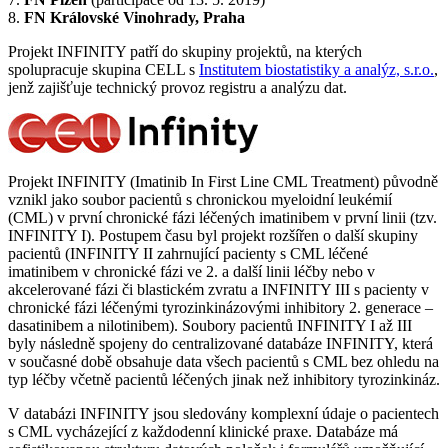
8.
FN Královské Vinohrady, Praha
Projekt INFINITY patří do skupiny projektů, na kterých
spolupracuje skupina CELL s
Institutem biostatistiky a analýz, s.r.o.
,
jenž zajišťuje technický provoz registru a analýzu dat.
Projekt INFINITY (Imatinib In First Line CML Treatment) původně
vznikl jako soubor pacientů s chronickou myeloidní leukémií
(CML) v první chronické fázi léčených imatinibem v první linii (tzv.
INFINITY I). Postupem času byl projekt rozšířen o další skupiny
pacientů (INFINITY II zahrnující pacienty s CML léčené
imatinibem v chronické fázi ve 2. a další linii léčby nebo v
akcelerované fázi či blastickém zvratu a INFINITY III s pacienty v
chronické fázi léčenými tyrozinkinázovými inhibitory 2. generace –
dasatinibem a nilotinibem). Soubory pacientů INFINITY I až III
byly následně spojeny do centralizované databáze INFINITY, která
v současné době obsahuje data všech pacientů s CML bez ohledu na
typ léčby včetně pacientů léčených jinak než inhibitory tyrozinkináz.
V databázi INFINITY jsou sledovány komplexní údaje o pacientech
s CML vycházející z každodenní klinické praxe. Databáze má