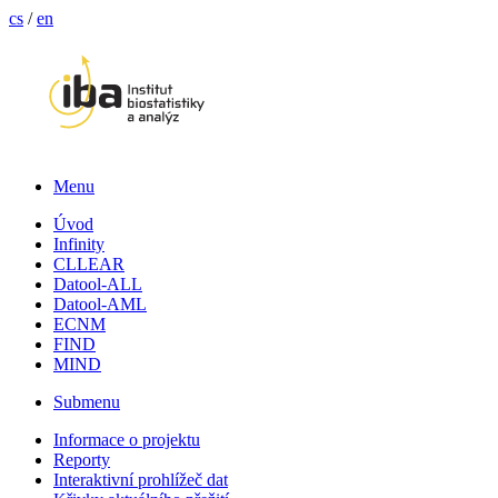
cs
/
en
Menu
Úvod
Infinity
CLLEAR
Datool-ALL
Datool-AML
ECNM
FIND
MIND
Submenu
Informace o projektu
Reporty
Interaktivní prohlížeč dat