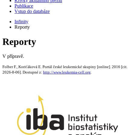
Křivky aktuálního přežití
Publikace
Vstup do databáze
Infinity
Reporty
Reporty
V přípravě.
Folber F., Koriťáková E. Portál české leukemické skupiny [online]. 2016 [cit.
2026-8-06]. Dostupné z:
http://www.leukemia-cell.org
.