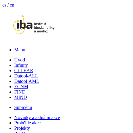
cs
/
en
Menu
Úvod
Infinity
CLLEAR
Datool-ALL
Datool-AML
ECNM
FIND
MIND
Submenu
Novinky a aktuální akce
Proběhlé akce
Projekty