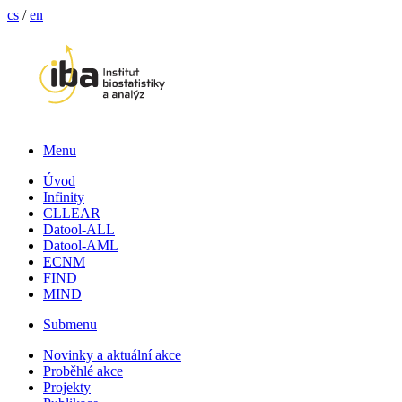
cs
/
en
Menu
Úvod
Infinity
CLLEAR
Datool-ALL
Datool-AML
ECNM
FIND
MIND
Submenu
Novinky a aktuální akce
Proběhlé akce
Projekty