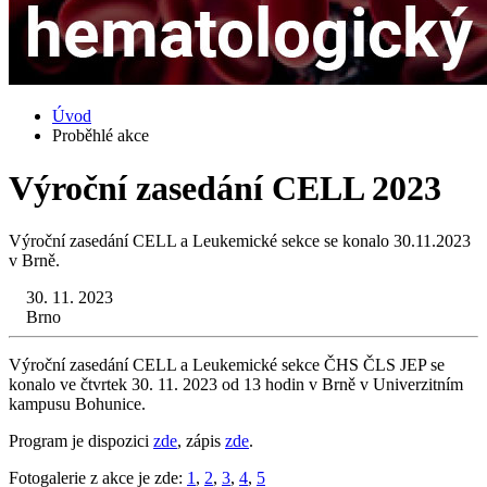
Úvod
Proběhlé akce
Výroční zasedání CELL 2023
Výroční zasedání CELL a Leukemické sekce se konalo 30.11.2023
v Brně.
30. 11. 2023
Brno
Výroční zasedání CELL a Leukemické sekce ČHS ČLS JEP se
konalo ve čtvrtek 30. 11. 2023 od 13 hodin v Brně v Univerzitním
kampusu Bohunice.
Program je dispozici
zde
, zápis
zde
.
Fotogalerie z akce je zde:
1
,
2
,
3
,
4
,
5