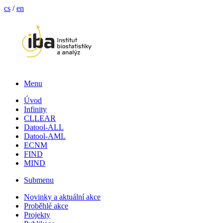
cs
/
en
Menu
Úvod
Infinity
CLLEAR
Datool-ALL
Datool-AML
ECNM
FIND
MIND
Submenu
Novinky a aktuální akce
Proběhlé akce
Projekty